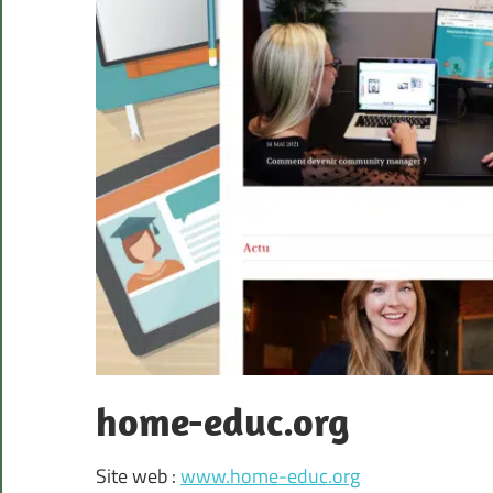
home-educ.org
Site web :
www.home-educ.org